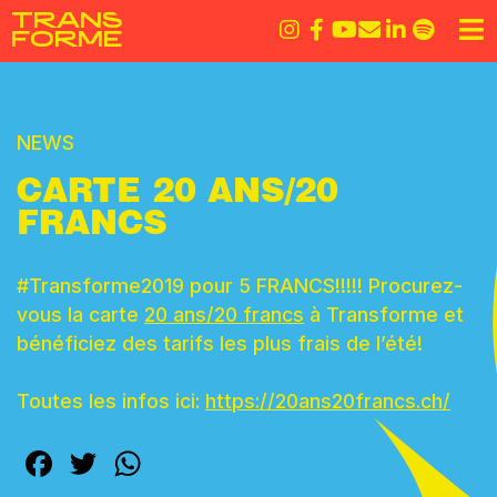
Skip
T
R
A
N
S
to
F
O
R
M
E
content
Comment utiliser le snapcode ?
NEWS
CARTE 20 ANS/20
FRANCS
#Transforme2019 pour 5 FRANCS!!!!! Procurez-
vous la carte
20 ans/20 francs
à Transforme et
bénéficiez des tarifs les plus frais de l’été!
Toutes les infos ici:
https://20ans20francs.ch/
Facebook
Twitter
WhatsApp