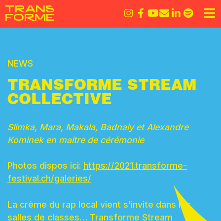
Skip
T
R
A
N
S
to
F
O
R
M
E
content
Comment utiliser le snapcode ?
NEWS
TRANSFORME STREAM
COLLECTIVE
Slimka, Mara, Makala, Badnaiy et Alexandre
Kominek en maitre de cérémonie
Photos dispos ici:
https://2021.transforme-
festival.ch/galeries/
La crème du rap local vient s’invite dans les
salles de classes… Transforme Stream